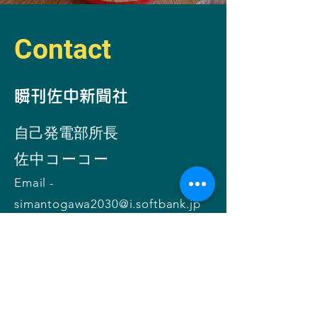
Contact
​瞬刊佐中新聞社
自己発電部所
長
​佐中コーコー
Email -
simantogawa2030@i.softbank.jp
お問い合わせ