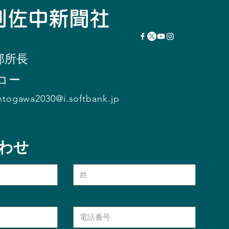
瞬刊佐中新聞社
部所
長
コー
ntogawa2030@i.softbank.jp
わせ