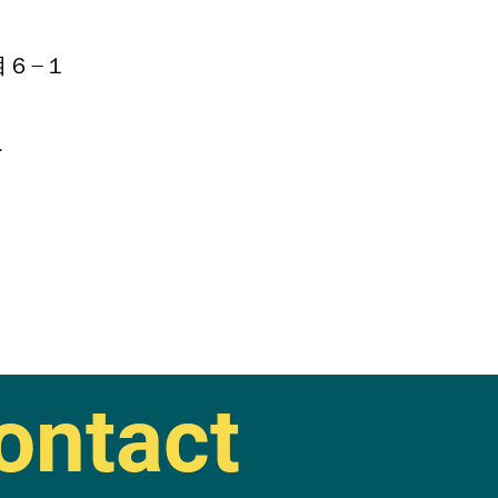
目６−１
.
ontact