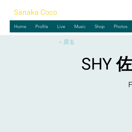
Sanaka Coco
Home
Profile
Live
Music
Shop
Photos
< 戻る
SHY 
F