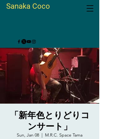
Sanaka Coco
「新年色とりどりコ
ンサート」
Sun, Jan 08
  |  
M.R.C. Space Tama