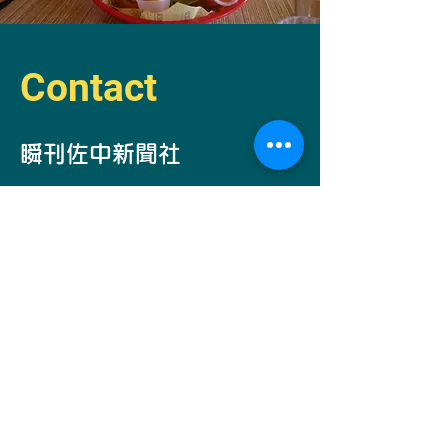
Contact
​瞬刊佐中新聞社
自己発電部所
長
​佐中コーコー
Email -
simantogawa2030@i.softbank.jp
お問い合わせ