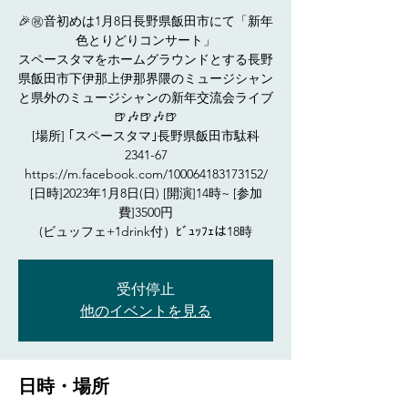
🎉㊗️音初めは1月8日長野県飯田市にて「新年
色とりどりコンサート」
スペースタマをホームグラウンドとする長野
県飯田市下伊那上伊那界隈のミュージシャン
と県外のミュージシャンの新年交流会ライブ
🍺🎶🍺🎶🍺
[場所] ｢スペースタマ｣長野県飯田市駄科
2341-67
https://m.facebook.com/100064183173152/
[日時]2023年1月8日(日) [開演]14時~ [参加
費]3500円
(ビュッフェ+1drink付）ﾋﾞｭｯﾌｪは18時
受付停止
他のイベントを見る
日時・場所