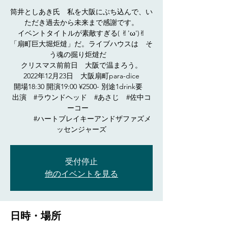
筒井としあき氏 私を大阪にぶち込んで、い
ただき過去から未来まで感謝です。
イベントタイトルが素敵すぎる( ✌︎'ω')✌︎
「扇町巨大堀炬燵」だ。ライブハウスは そ
う魂の掘り炬燵だ
クリスマス前前日 大阪で温まろう。
2022年12月23日 大阪扇町para-dice
開場18:30 開演19:00 ¥2500- 別途1drink要
出演 #ラウンドヘッド #あさじ #佐中コ
ーコー
#ハートブレイキーアンドザファズメ
ッセンジャーズ
受付停止
他のイベントを見る
日時・場所