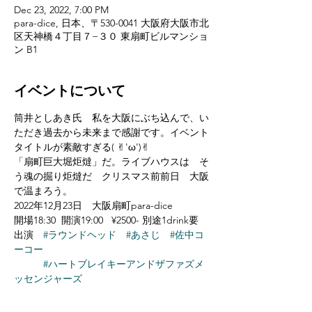
Dec 23, 2022, 7:00 PM
para-dice, 日本、〒530-0041 大阪府大阪市北
区天神橋４丁目７−３０ 東扇町ビルマンショ
ン B1
イベントについて
筒井としあき氏　私を大阪にぶち込んで、い
ただき過去から未来まで感謝です。イベント
タイトルが素敵すぎる( ✌︎'ω')✌︎ 
「扇町巨大堀炬燵」だ。ライブハウスは　そ
う魂の掘り炬燵だ　クリスマス前前日　大阪
で温まろう。
2022年12月23日　大阪扇町para-dice 
開場18:30  開演19:00   ¥2500- 別途1drink要　
出演　
#ラウンドヘッド
#あさじ
#佐中コ
ーコー
#ハートブレイキーアンドザファズメ
ッセンジャーズ