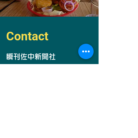
Contact
​瞬刊佐中新聞社
自己発電部所
長
​佐中コーコー
Email -
simantogawa2030@i.softbank.jp
お問い合わせ