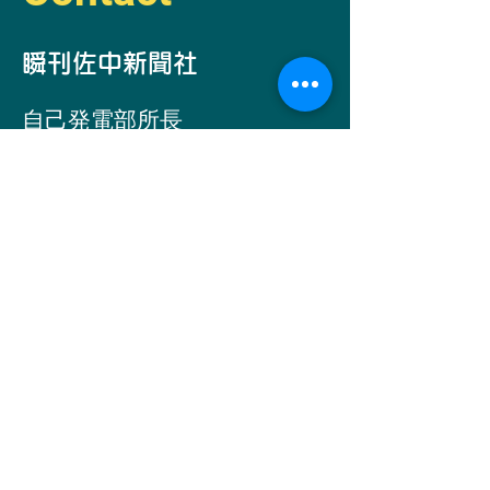
​瞬刊佐中新聞社
自己発電部所
長
​佐中コーコー
Email -
simantogawa2030@i.softbank.jp
お問い合わせ