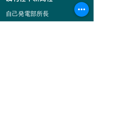
自己発電部所
長
​佐中コーコー
Email -
simantogawa2030@i.softbank.jp
お問い合わせ