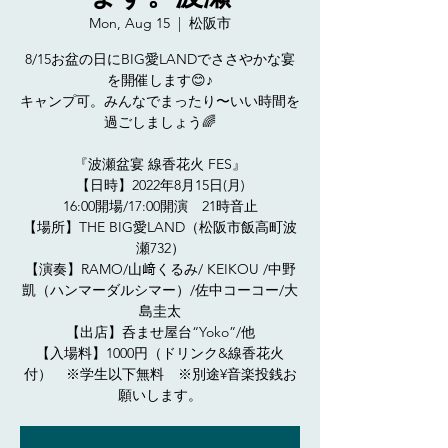
Mon, Aug 15
  |  
松阪市
8/15お盆の日にBIG愛LANDでささやかな宴
を開催します😊♪
キャンプ可。みんなでまったり〜いい時間を
過ごしましょう🌈
『波瀬盆宴 線香花火 FES』
【日時】2022年8月15日(月)
16:00開場/17:00開演 21時音止
【場所】THE BIG愛LAND（松阪市飯高町波
瀬732）
【演奏】RAMO/山﨑くるみ/ KEIKOU /中野
凱（ハンマーダルシマー）/佐中コーコー/大
島圭太
【出店】呑ませ屋台“Yoko”/他
【入場料】1000円（ドリンク&線香花火
付） ※学生以下無料 ※別途¥音楽投銭お
願いします。