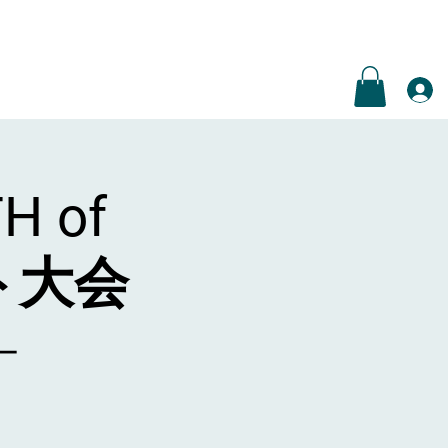
H of
スト大会
ー