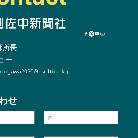
瞬刊佐中新聞社
部所
長
コー
ntogawa2030@i.softbank.jp
わせ