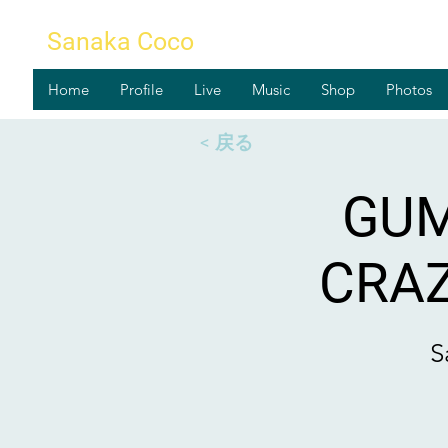
Sanaka Coco
Home
Profile
Live
Music
Shop
Photos
< 戻る
GUM
CRA
S