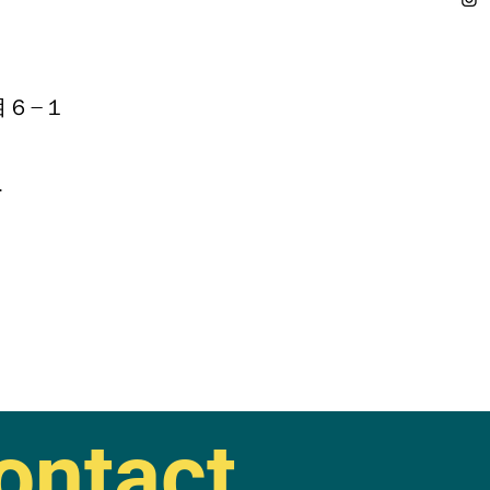
目６−１
.
ontact