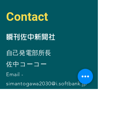
Contact
​瞬刊佐中新聞社
自己発電部所
長
​佐中コーコー
Email -
simantogawa2030@i.softbank.jp
お問い合わせ