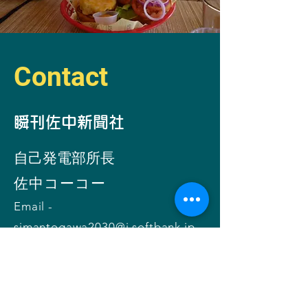
Contact
​瞬刊佐中新聞社
自己発電部所
長
​佐中コーコー
Email -
simantogawa2030@i.softbank.jp
お問い合わせ